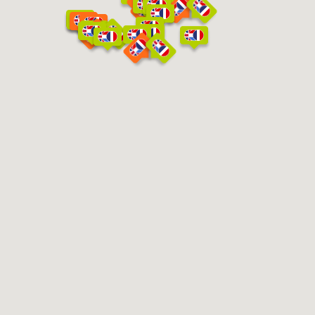
Obtenir une place en crèche au Luxembourg en tant
que frontalier
Trouver une micro-crèche au Luxembourg
La gratuité en crèche
L’hygiène en crèche
Le prix d’une place en crèche
Les différents types de crèches
Tout savoir sur les foyers de jour
À partir de quand inscrire mon enfant en crèche
Des activités pour enfants de grande qualité
À quel âge inscrire mon enfant dans une crèche
KidsCare ?
Les crèches et foyers de jour KidsCare
Les crèches et foyers KidsCare éligibles au chèque-
service accueil !
Le prix de nos crèches privées par enfant et par mois
Comment résilier un contrat de crèche
Comment obtenir une place en crèche au
Luxembourg lorsqu’on est frontalier ?