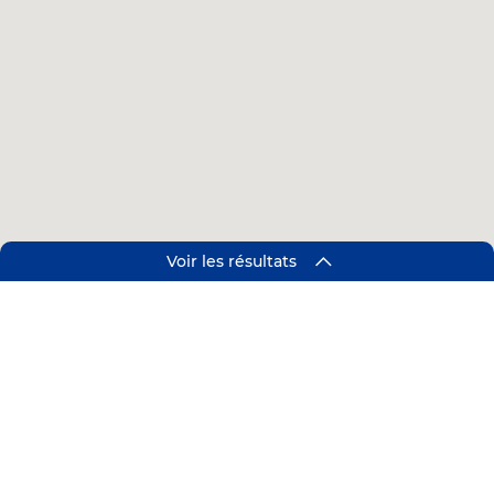
Voir les résultats
Suivez-nous !
Linkedin
Facebook
Instagram
Footer