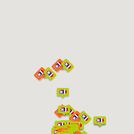
adaptés à la petite
enfance
.
Des places pour toutes les familles
Les
services de nos crèches
permettent à chaque
famille de confier son enfant en toute sérénité. Nous
tenons compte de la situation familiale et sociale de
chacun pour proposer le meilleur accompagnement
possible.
À lire aussi :
Le projet pédagogique
Tout savoir sur la crèche municipale
Les différents types de crèches et leur
fonctionnement
Trouver une place en crèche d’entreprise
Trouver une crèche Montessori au Luxembourg
Comment fonctionnent les maisons relais-crèche ?