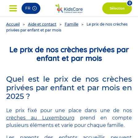
0
FR
Sélection
You
Accueil
Aide et contact
Famille
Le prix de nos crèches
are
privées par enfant et par mois
here
Le prix de nos crèches privées par
enfant et par mois
Quel est le prix de nos crèches
privées par enfant et par mois en
2025 ?
Le prix fixé pour une place dans une de nos
crèches au Luxembourg
prend en compte
plusieurs éléments et varie pour chaque famille.
Les parents des enfants accueillis peuvent