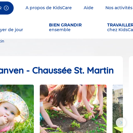
A propos de KidsCare
Aide
Nos activités
R
BIEN GRANDIR
TRAVAILLE
yer de jour
ensemble
chez KidsCa
tin
anven - Chaussée St. Martin
Photos
suivan