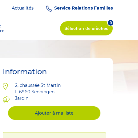
Actualités
Service Relations Familles
0
R
Sélection
de crèches
re
Information
Adresse
2, chaussée St Martin
L-6960
Senningen
Jardin
Ajouter à ma liste
tes