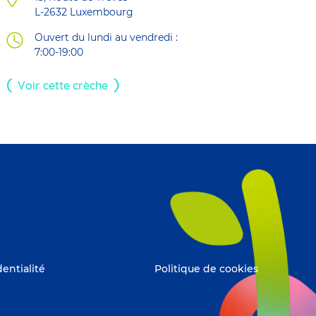
L-2632
Luxembourg
Ouvert du lundi au vendredi :
7:00-19:00
Voir cette crèche
dentialité
Politique de cookies