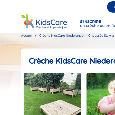
F
S'INSCRIRE
en crèche ou en fo
You
Accueil
Crèche KidsCare Niederanven - Chaussée St. Mar
are
here
Crèche KidsCare Nieder