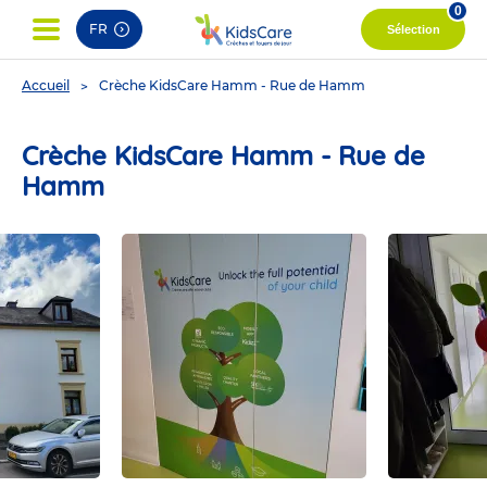
0
FR
Sélection
You
Accueil
Crèche KidsCare Hamm - Rue de Hamm
are
here
Crèche KidsCare Hamm - Rue de
Hamm