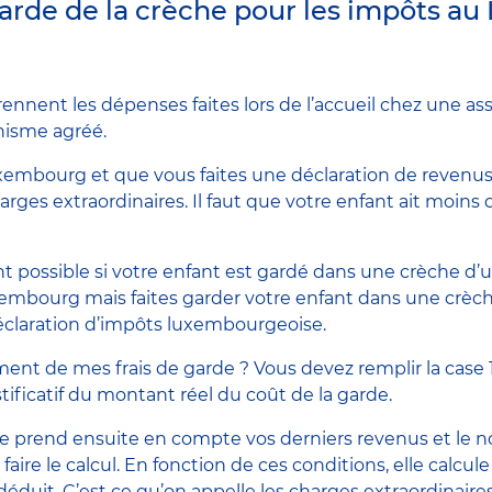
 garde de la crèche pour les impôts 
ennent les dépenses faites lors de l’accueil chez une as
nisme agréé.
xembourg et que vous faites une déclaration de revenus,
es extraordinaires. Il faut que votre enfant ait moins de
nt possible si votre enfant est gardé dans une crèche d
xembourg mais faites garder votre enfant dans une crèch
déclaration d’impôts luxembourgeoise.
 de mes frais de garde ? Vous devez remplir la case 15
tificatif du montant réel du coût de la garde.
e prend ensuite en compte vos derniers revenus et le 
 faire le calcul. En fonction de ces conditions, elle calc
déduit. C’est ce qu’on appelle les charges extraordinaires