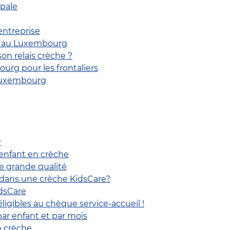
ipale
entreprise
i au Luxembourg
n relais crèche ?
rg pour les frontaliers
 Luxembourg
r
 enfant en crèche
ne grande qualité
dans une crèche KidsCare?
idsCare
ligibles au chèque service-accueil !
par enfant et par mois
n crèche