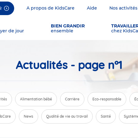
A propos de KidsCare
Aide
Nos activités
R
BIEN GRANDIR
TRAVAILLE
yer de jour
ensemble
chez KidsCa
Actualités - page n°1
vités
Alimentation bébé
Carrière
Eco-responsable
Éd
dsCare
News
Qualité de vie au travail
Santé
Système