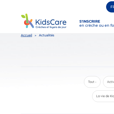
F
S'INSCRIRE
en crèche ou en fo
You
Accueil
Actualités
are
here
Tout -
Acti
La vie de Ki