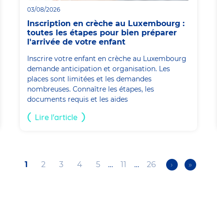
03/08/2026
Inscription en crèche au Luxembourg :
toutes les étapes pour bien préparer
l'arrivée de votre enfant
Inscrire votre enfant en crèche au Luxembourg
demande anticipation et organisation. Les
places sont limitées et les demandes
nombreuses. Connaître les étapes, les
documents requis et les aides
Lire l'article
Current
1
Page
2
Page
3
Page
4
Page
5
…
Page
11
…
Page
26
Next
›
Last
»
page
page
page