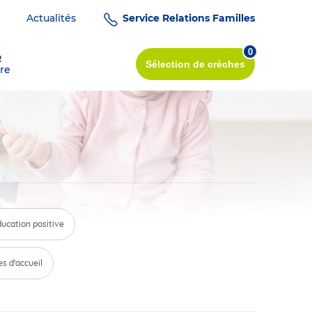
Actualités
Service Relations Familles
0
R
Sélection
de crèches
re
ucation positive
s d'accueil