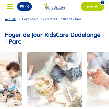
0
FR
Sélection
You
Accueil
Foyer de jour KidsCare Dudelange - Parc
are
here
Foyer de jour KidsCare Dudelange
- Parc