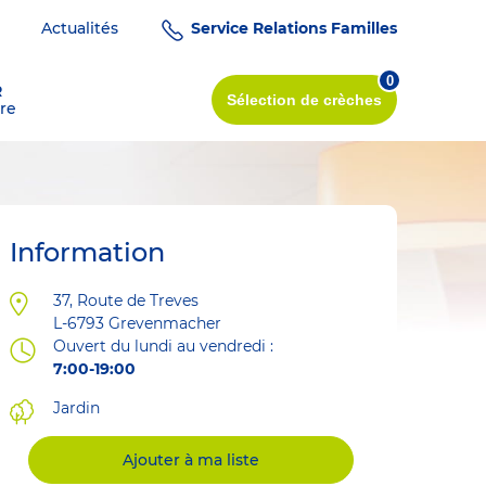
Actualités
Service Relations Familles
0
R
Sélection
de crèches
re
Information
Adresse
37, Route de Treves
L-6793
Grevenmacher
Ouvert du lundi au vendredi :
7:00-19:00
Jardin
Ajouter à ma liste