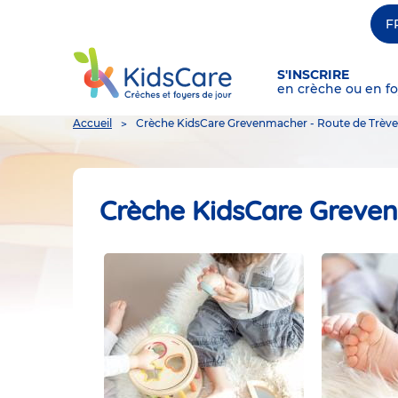
F
S'INSCRIRE
en crèche ou en fo
You
Accueil
Crèche KidsCare Grevenmacher - Route de Trève
are
here
Crèche KidsCare Greven