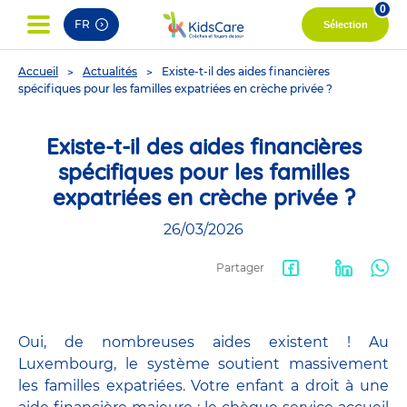
0
FR
Sélection
You
Accueil
Actualités
Existe-t-il des aides financières
are
spécifiques pour les familles expatriées en crèche privée ?
here
Existe-t-il des aides financières
spécifiques pour les familles
expatriées en crèche privée ?
26/03/2026
Partager
Facebook
LinkedIn
Wha
share
Oui, de nombreuses aides existent ! Au
Luxembourg, le système soutient massivement
les familles expatriées. Votre enfant a droit à une