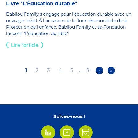
Livre "L'Éducation durable"
Babilou Family s'engage pour l’éducation durable avec un
ouvrage inédit À l’occasion de la Journée mondiale de la
Protection de l’enfance, Babilou Family et sa Fondation
lancent "L’éducation durable"
Lire l'article
Current
1
Page
2
Page
3
Page
4
Page
5
…
Page
8
Next
›
Last
»
Pagination
page
page
page
Suivez-nous !
Linkedin
Facebook
Instagram