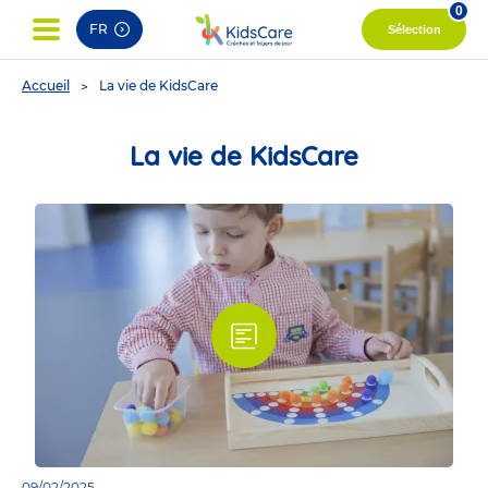
0
FR
Sélection
You
Accueil
La vie de KidsCare
are
here
La vie de KidsCare
09/02/2025