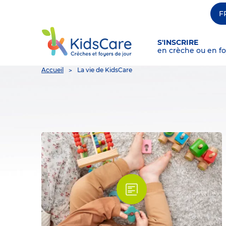
F
S'INSCRIRE
en crèche ou en fo
You
Accueil
La vie de KidsCare
are
here