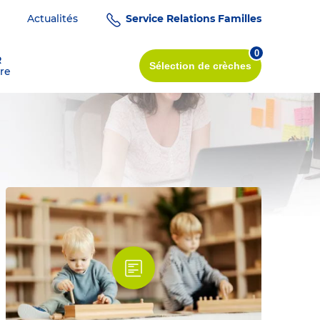
Actualités
Service Relations Familles
0
R
Sélection
de crèches
re