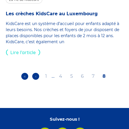
Les crèches KidsCare au Luxembourg
KidsCare est un système d’accueil pour enfants adapté à
leurs besoins. Nos crèches et foyers de jour disposent de
places disponibles pour les enfants de 2 mois à 12 ans.
KidsCare, c’est également un
Lire l'article
First
«
Previous
‹
Page
1
…
Page
4
Page
5
Page
6
Page
7
Current
8
Pagination
page
page
page
Suivez-nous !