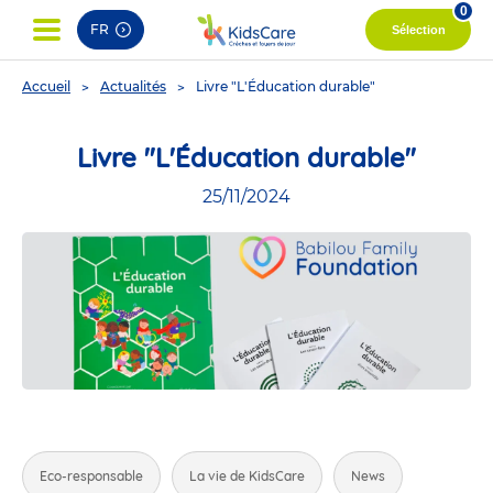
0
FR
Sélection
You
Accueil
Actualités
Livre "L'Éducation durable"
are
here
Livre "L'Éducation durable"
25/11/2024
Eco-responsable
La vie de KidsCare
News