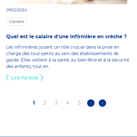
09/02/2024
Carrière
Quel est le salaire d'une infirmière en crèche ?
Les infirmières jouent un rôle crucial dans la prise en
charge des tout-petits au sein des établissements de
garde. Elles veillent à la santé, au bien-être et à la sécurité
des enfants, tout en
Lire l'article
Current
1
Page
2
Page
3
Page
4
Page
5
Next
›
Last
»
Pagination
page
page
page