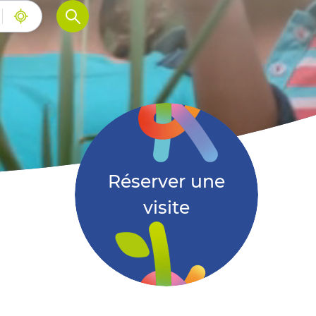
Filtrer
Me
géolocaliser
Réserver une
visite