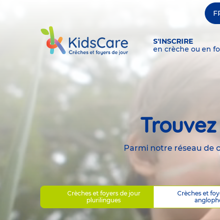
F
S'INSCRIRE
en crèche ou en fo
Trouvez 
Parmi notre réseau de cr
Crèches et foyers de jour
Crèches et foy
plurilingues
angloph