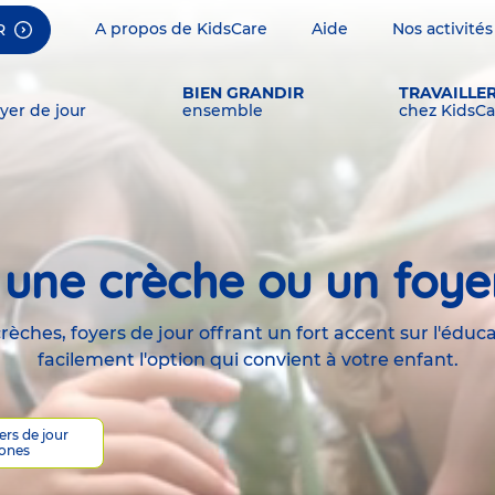
A propos de KidsCare
Aide
Nos activités
R
BIEN GRANDIR
TRAVAILLE
yer de jour
ensemble
chez KidsCa
une crèche ou un foye
èches, foyers de jour offrant un fort accent sur l'éduca
facilement l'option qui convient à votre enfant.
ers de jour
ones