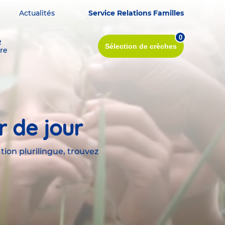
Actualités
Service Relations Familles
0
R
Sélection
de crèches
re
r de jour
tion plurilingue, trouvez