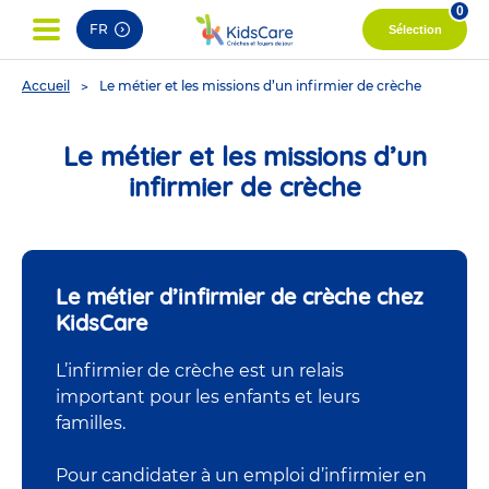
0
FR
Sélection
You
Accueil
Le métier et les missions d’un infirmier de crèche
are
here
Le métier et les missions d’un
infirmier de crèche
Le métier d’infirmier de crèche chez
KidsCare
L’infirmier de crèche est un relais
important pour les enfants et leurs
familles.
Pour candidater à un emploi d’infirmier en