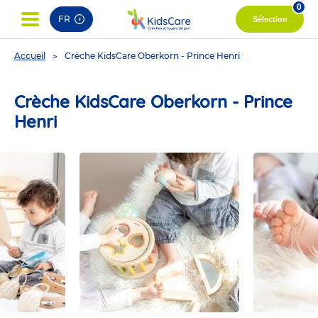
0
FR
Sélection
You
Accueil
Crèche KidsCare Oberkorn - Prince Henri
are
here
Crèche KidsCare Oberkorn - Prince
Henri