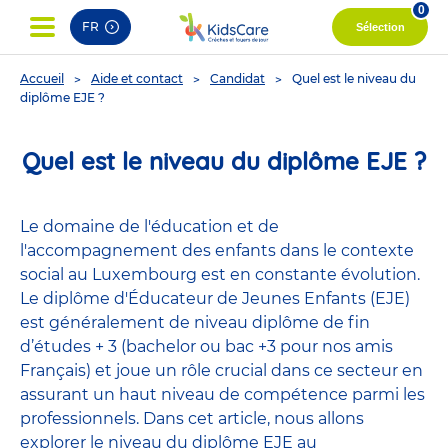
0
FR
Sélection
You
Accueil
Aide et contact
Candidat
Quel est le niveau du
are
diplôme EJE ?
here
Quel est le niveau du diplôme EJE ?
Le domaine de l'éducation et de
l'accompagnement des enfants dans le contexte
social au Luxembourg est en constante évolution.
Le diplôme d'Éducateur de Jeunes Enfants (EJE)
est généralement de niveau diplôme de fin
d’études + 3 (bachelor ou bac +3 pour nos amis
Français) et joue un rôle crucial dans ce secteur en
assurant un haut niveau de compétence parmi les
professionnels. Dans cet article, nous allons
explorer le niveau du diplôme EJE au