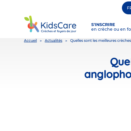
F
S'INSCRIRE
en crèche ou en fo
You
Accueil
Actualités
Quelles sont les meilleures crèch
are
here
Quel
anglopho