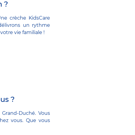
m ?
Une crèche KidsCare
délivrons un rythme
tre vie familiale !
us ?
u Grand-Duché. Vous
chez vous. Que vous