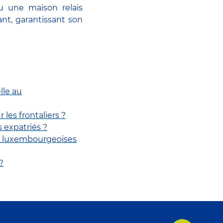
u une maison relais
ant, garantissant son
lle au
 les frontaliers ?
 expatriés ?
ches luxembourgeoises
?