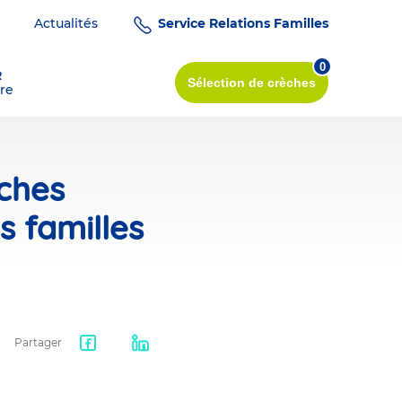
Actualités
Service Relations Familles
0
R
Sélection
de crèches
re
èches
 familles
Partager
Facebook
LinkedIn
share