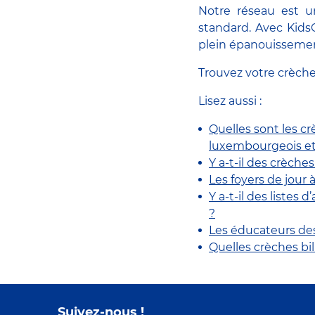
Notre réseau est u
standard. Avec KidsC
plein épanouissemen
Trouvez votre crèche
Lisez aussi :
Quelles sont les c
luxembourgeois et 
Y a-t-il des crèches
Les foyers de jour
Y a-t-il des listes
?
Les éducateurs des
Quelles crèches b
Suivez-nous !