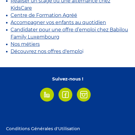
Réaliser un stage ou une alternance chez
KidsCare
Centre de Formation Agréé
Accompagner vos enfants au quotidien
Candidater pour une offre d’emploi chez Babilou
Family Luxembourg
Nos métiers
Découvrez nos offres d'emplo
i
Suivez-nous !
Linkedin
Facebook
Instagram
Footer
Conditions Générales d'Utilisation