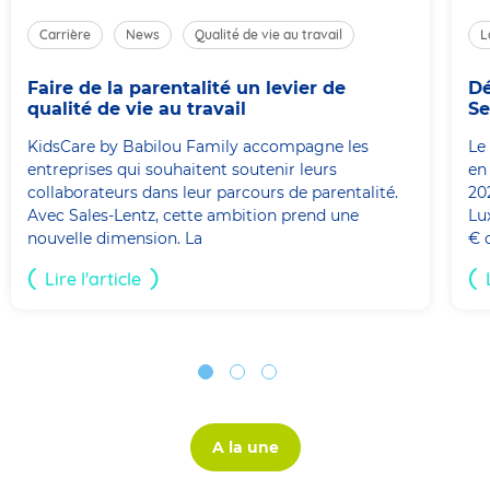
Carrière
News
Qualité de vie au travail
L
Faire de la parentalité un levier de
Dé
qualité de vie au travail
Se
KidsCare by Babilou Family accompagne les
Le
entreprises qui souhaitent soutenir leurs
en
collaborateurs dans leur parcours de parentalité.
20
Avec Sales-Lentz, cette ambition prend une
Lu
nouvelle dimension. La
€ 
Lire l'article
A la une