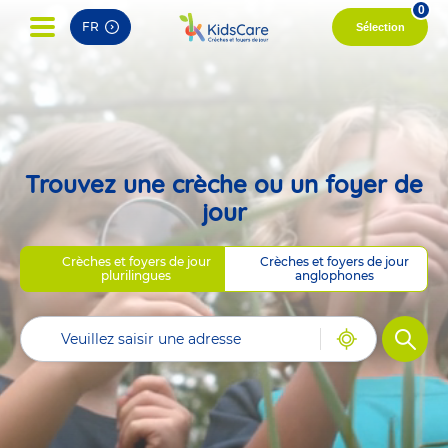
0
FR
Sélection
Trouvez une crèche ou un foyer de
jour
Crèches et foyers de jour
Crèches et foyers de jour
plurilingues
anglophones
Filtre
Me
géolocaliser