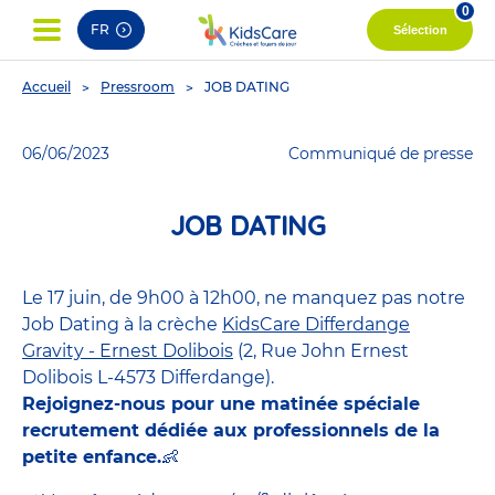
0
FR
Sélection
You
Accueil
Pressroom
JOB DATING
are
here
06/06/2023
Communiqué de presse
JOB DATING
Le 17 juin, de 9h00 à 12h00, ne manquez pas notre
Job Dating à la crèche
KidsCare Differdange
Gravity - Ernest Dolibois
(2, Rue John Ernest
Dolibois L-4573 Differdange).
Rejoignez-nous pour une matinée spéciale
recrutement dédiée aux professionnels de la
petite enfance.
👶