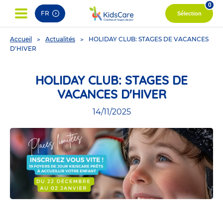
0
FR
Sélection
You
Accueil
Actualités
HOLIDAY CLUB: STAGES DE VACANCES
are
D'HIVER
here
HOLIDAY CLUB: STAGES DE
VACANCES D'HIVER
14/11/2025