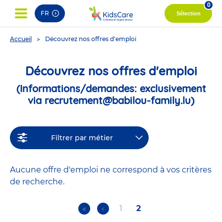
0
FR
Sélection
You
Accueil
Découvrez nos offres d'emploi
are
here
Découvrez nos offres d'emploi
(Informations/demandes: exclusivement
via recrutement@babilou-family.lu)
Filtrer par métier
Aucune offre d'emploi ne correspond à vos critères
de recherche.
First
«
Previous
‹
Page
1
Current
2
Pagination
page
page
page