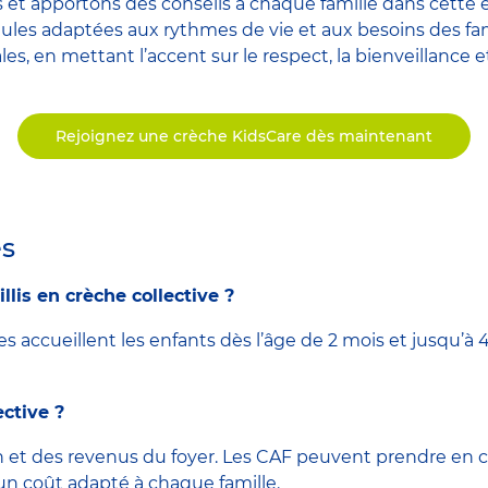
t apportons des conseils à chaque famille dans cette 
mules adaptées aux rythmes de vie et aux besoins des fami
s, en mettant l’accent sur le respect, la bienveillance 
Rejoignez une crèche KidsCare dès maintenant
es
lis en crèche collective ?
 accueillent les enfants dès l’âge de 2 mois et jusqu’à 4 a
ective ?
 et des revenus du foyer. Les CAF peuvent prendre en ch
un coût adapté à chaque famille.