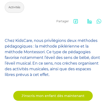
Activités
Partager
Facebook
LinkedIn
Wha
share
Chez KidsCare, nous privilégions deux méthodes
pédagogiques : la méthode piklérienne et la
méthode Montessori. Ce type de pédagogies
favorise notamment l’éveil des sens de bébé, dont
l’éveil musical. En ce sens, nos crèches organisent
des activités musicales, ainsi que des espaces
libres prévus à cet effet.
J'inscris mon enfant dès maintenant