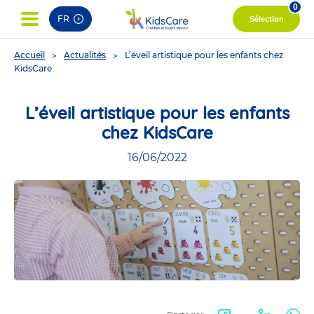
0
FR
Sélection
You
Accueil
Actualités
L’éveil artistique pour les enfants chez
are
KidsCare
here
L’éveil artistique pour les enfants
chez KidsCare
16/06/2022