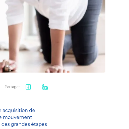
Partager
Facebook
LinkedIn
share
 acquisition de
té de mouvement
ne des grandes étapes