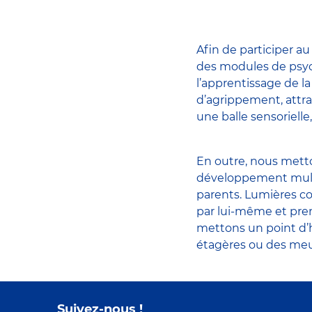
Afin de participer a
des modules de psych
l’apprentissage de la
d’agrippement, attra
une balle sensoriell
En outre, nous mett
développement multi
parents. Lumières c
par lui-même et prend
mettons un point d’h
étagères ou des meu
Suivez-nous !