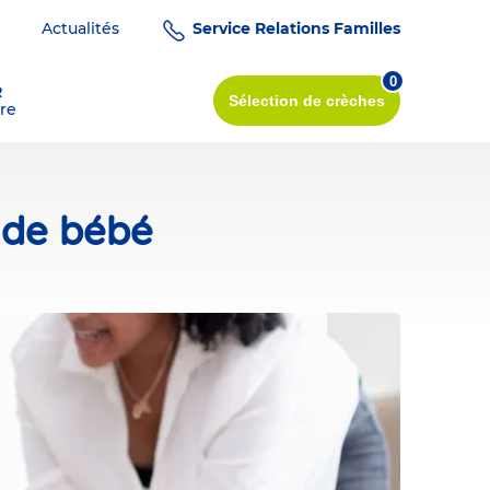
Actualités
Service Relations Familles
0
R
Sélection
de crèches
re
 de bébé