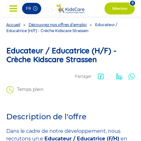
0
FR
Sélection
You
Accueil
Découvrez nos offres d'emploi
Educateur /
are
Educatrice (H/F) - Crèche Kidscare Strassen
here
Educateur / Educatrice (H/F) -
Crèche Kidscare Strassen
Partager
Facebook
LinkedIn
Wha
Temps plein
share
Description de l'offre
Dans le cadre de notre développement, nous
recrutons un.e
Educateur / Educatrice (F/H)
en