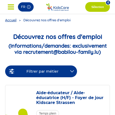
0
FR
Sélection
You
Accueil
Découvrez nos offres d'emploi
are
here
Découvrez nos offres d'emploi
(Informations/demandes: exclusivement
via recrutement@babilou-family.lu)
Filtrer par métier
Aide-éducateur / Aide-
éducatrice (H/F) - Foyer de jour
Kidscare Strassen
Temps plein