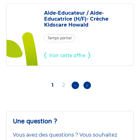
Aide-Educateur / Aide-
Educatrice (H/F)- Crèche
Kidscare Howald
Temps partiel
Voir cette offre
Current
1
Page
2
Next
›
Last
»
Pagination
page
page
page
Une question ?
Vous avez des questions ? Vous souhaitez