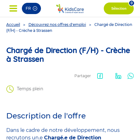
0
FR
Sélection
You
Accueil
Découvrez nos offres d'emploi
Chargé de Direction
are
(F/H) - Crèche à Strassen
here
Chargé de Direction (F/H) - Crèche
à Strassen
Partager
Facebook
LinkedIn
Wha
Temps plein
share
Description de l'offre
Dans le cadre de notre développement, nous
recrutons un.e
Chargé.e de Direction