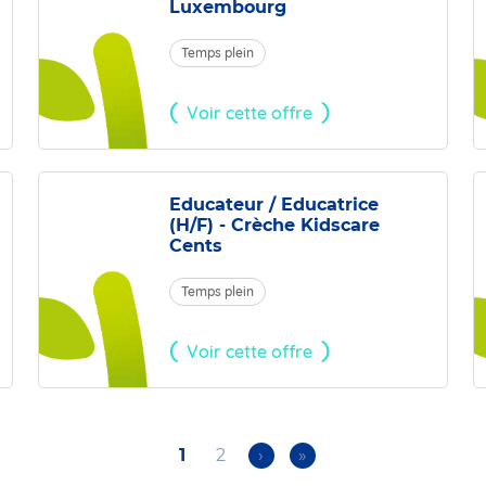
Luxembourg
Temps plein
Voir cette offre
Educateur / Educatrice
(H/F) - Crèche Kidscare
Cents
Temps plein
Voir cette offre
Current
1
Page
2
Next
›
Last
»
page
page
page