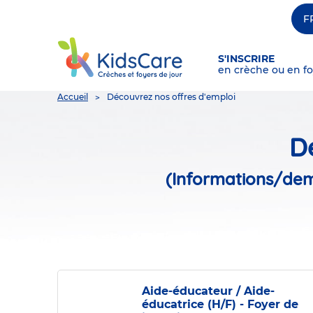
F
S'INSCRIRE
en crèche ou en fo
You
Accueil
Découvrez nos offres d'emploi
are
here
D
(Informations/dem
Aide-éducateur / Aide-
éducatrice (H/F) - Foyer de