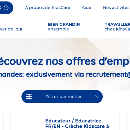
A propos de KidsCare
Aide
Nos activités
R
BIEN GRANDIR
TRAVAILLE
yer de jour
ensemble
chez KidsCa
écouvrez nos offres d'empl
andes: exclusivement via recrutement@
Filtrer par métier
Educateur / Educatrice
FR/EN - Crèche Kidscare à